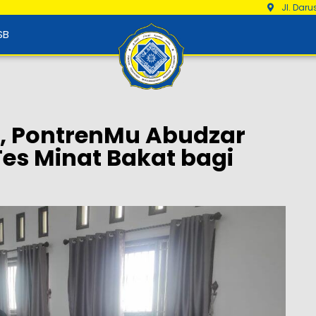
Jl. Dar
SB
, PontrenMu Abudzar
Tes Minat Bakat bagi