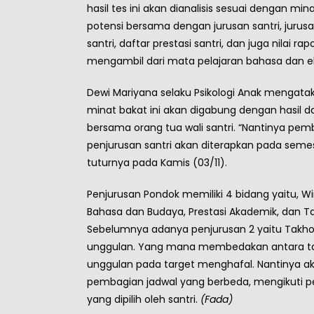
hasil tes ini akan dianalisis sesuai dengan min
potensi bersama dengan jurusan santri, jurusan
santri, daftar prestasi santri, dan juga nilai rapo
mengambil dari mata pelajaran bahasa dan e
Dewi Mariyana selaku Psikologi Anak mengatak
minat bakat ini akan digabung dengan hasil d
bersama orang tua wali santri. “Nantinya pem
penjurusan santri akan diterapkan pada seme
tuturnya pada Kamis (03/11).
Penjurusan Pondok memiliki 4 bidang yaitu, W
Bahasa dan Budaya, Prestasi Akademik, dan Ta
Sebelumnya adanya penjurusan 2 yaitu Takh
unggulan. Yang mana membedakan antara t
unggulan pada target menghafal. Nantinya a
pembagian jadwal yang berbeda, mengikuti p
yang dipilih oleh santri.
(Fada)