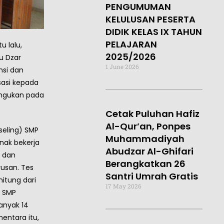
PENGUMUMAN
KELULUSAN PESERTA
DIDIK KELAS IX TAHUN
PELAJARAN
u lalu,
2025/2026
u Dzar
1 June 2026
nsi dan
sasi kepada
jengukan pada
Cetak Puluhan Hafiz
Al-Qur’an, Ponpes
seling) SMP
Muhammadiyah
nak bekerja
Abudzar Al-Ghifari
 dan
Berangkatkan 26
usan. Tes
Santri Umrah Gratis
hitung dari
17 May 2026
r SMP
anyak 14
mentara itu,