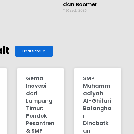
dan Boomer
7 March 2026
it
Lihat Semua
Gema
SMP
Inovasi
Muhamm
dari
adiyah
Lampung
Al-Ghifari
Timur:
Batangha
Pondok
ri
Pesantren
Dinobatk
& SMP
an