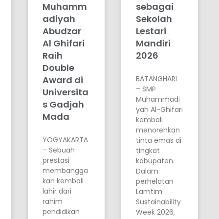
Muhamm
sebagai
adiyah
Sekolah
Abudzar
Lestari
Al Ghifari
Mandiri
Raih
2026
Double
Award di
BATANGHARI
– SMP
Universita
Muhammadi
s Gadjah
yah Al-Ghifari
Mada
kembali
menorehkan
YOGYAKARTA
tinta emas di
– Sebuah
tingkat
prestasi
kabupaten.
membangga
Dalam
kan kembali
perhelatan
lahir dari
Lamtim
rahim
Sustainability
pendidikan
Week 2026,