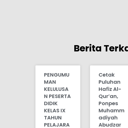
Berita Terka
PENGUMU
Cetak
MAN
Puluhan
KELULUSA
Hafiz Al-
N PESERTA
Qur’an,
DIDIK
Ponpes
KELAS IX
Muhamm
TAHUN
adiyah
PELAJARA
Abudzar