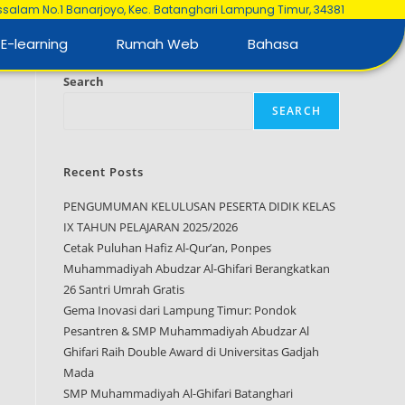
ussalam No.1 Banarjoyo, Kec. Batanghari Lampung Timur, 34381
E-learning
Rumah Web
Bahasa
Search
SEARCH
Recent Posts
PENGUMUMAN KELULUSAN PESERTA DIDIK KELAS
IX TAHUN PELAJARAN 2025/2026
Cetak Puluhan Hafiz Al-Qur’an, Ponpes
Muhammadiyah Abudzar Al-Ghifari Berangkatkan
26 Santri Umrah Gratis
Gema Inovasi dari Lampung Timur: Pondok
Pesantren & SMP Muhammadiyah Abudzar Al
Ghifari Raih Double Award di Universitas Gadjah
Mada
SMP Muhammadiyah Al-Ghifari Batanghari