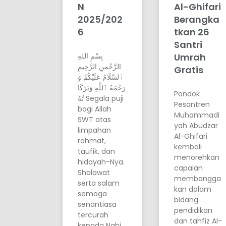
N
Al-Ghifari
2025/202
Berangka
6
tkan 26
Santri
بِسْمِ اللهِ
Umrah
الرَّحْمنِ الرَّحِيمِ
Gratis
ٱلسَّلَامُ عَلَيْكُمْ وَ
رَحْمَةُ ٱللَّٰهِ وَبَرَكَا
Pondok
تُهُ Segala puji
Pesantren
bagi Allah
Muhammadi
SWT atas
yah Abudzar
limpahan
Al-Ghifari
rahmat,
kembali
taufik, dan
menorehkan
hidayah-Nya.
capaian
Shalawat
membangga
serta salam
kan dalam
semoga
bidang
senantiasa
pendidikan
tercurah
dan tahfiz Al-
kepada Nabi