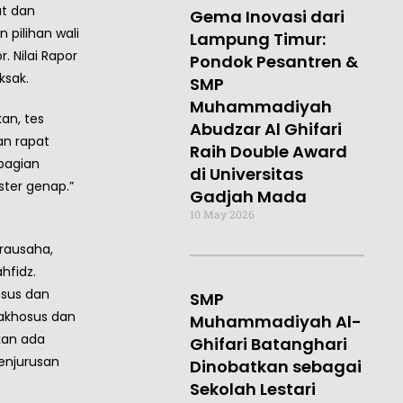
at dan
Gema Inovasi dari
 pilihan wali
Lampung Timur:
r. Nilai Rapor
Pondok Pesantren &
ksak.
SMP
Muhammadiyah
an, tes
Abudzar Al Ghifari
an rapat
Raih Double Award
bagian
di Universitas
ster genap.”
Gadjah Mada
10 May 2026
irausaha,
hfidz.
osus dan
SMP
akhosus dan
Muhammadiyah Al-
kan ada
Ghifari Batanghari
enjurusan
Dinobatkan sebagai
Sekolah Lestari