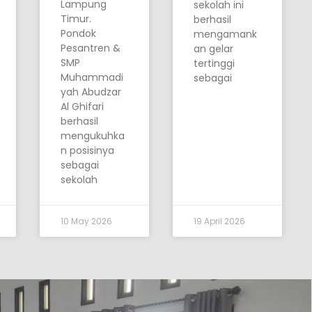
Lampung
sekolah ini
Timur.
berhasil
Pondok
mengamank
Pesantren &
an gelar
SMP
tertinggi
Muhammadi
sebagai
yah Abudzar
Al Ghifari
berhasil
mengukuhka
n posisinya
sebagai
sekolah
10 May 2026
19 April 2026