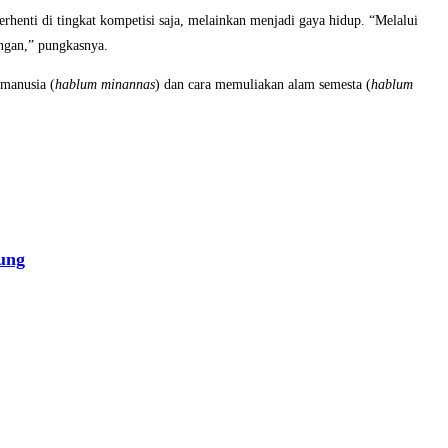
erhenti di tingkat kompetisi saja, melainkan menjadi gaya hidup. “Melalui
ungan,” pungkasnya.
 manusia (
hablum minannas
) dan cara memuliakan alam semesta (
hablum
ung