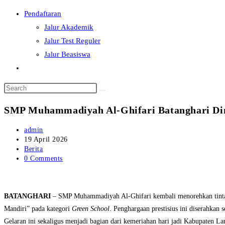
Skip
Pendaftaran
to
Jalur Akademik
content
Jalur Test Reguler
Jalur Beasiswa
Toggle
website
search
SMP Muhammadiyah Al-Ghifari Batanghari Dino
Post
admin
author:
Post
19 April 2026
published:
Post
Berita
category:
Post
0 Comments
comments:
BATANGHARI
– SMP Muhammadiyah Al-Ghifari kembali menorehkan tinta 
Mandiri” pada kategori
Green School
. Penghargaan prestisius ini diserahk
Gelaran ini sekaligus menjadi bagian dari kemeriahan hari jadi Kabupaten 