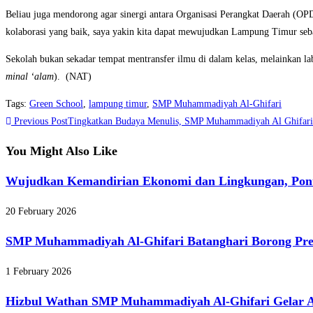
Beliau juga mendorong agar sinergi antara Organisasi Perangkat Daerah (OPD)
kolaborasi yang baik, saya yakin kita dapat mewujudkan Lampung Timur sebaga
Sekolah bukan sekadar tempat mentransfer ilmu di dalam kelas, melainkan la
minal ‘alam
). (NAT)
Tags
:
Green School
,
lampung timur
,
SMP Muhammadiyah Al-Ghifari
Read
Previous Post
Tingkatkan Budaya Menulis, SMP Muhammadiyah Al Ghifari
more
You Might Also Like
articles
Wujudkan Kemandirian Ekonomi dan Lingkungan, Pont
20 February 2026
SMP Muhammadiyah Al-Ghifari Batanghari Borong Pre
1 February 2026
Hizbul Wathan SMP Muhammadiyah Al-Ghifari Gelar A