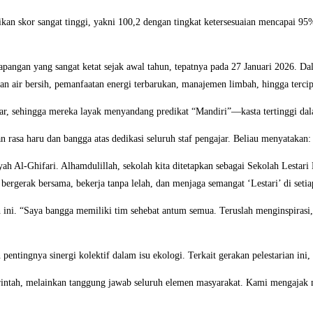
rikan skor sangat tinggi, yakni 100,2 dengan tingkat ketersesuaian mencapai
i lapangan yang sangat ketat sejak awal tahun, tepatnya pada 27 Januari 2026.
 dan air bersih, pemanfaatan energi terbarukan, manajemen limbah, hingga terc
ar, sehingga mereka layak menyandang predikat “Mandiri”—kasta tertinggi dala
a haru dan bangga atas dedikasi seluruh staf pengajar. Beliau menyatakan:
Al-Ghifari. Alhamdulillah, sekolah kita ditetapkan sebagai Sekolah Lestari Ma
 bergerak bersama, bekerja tanpa lelah, dan menjaga semangat ‘Lestari’ di setia
 ini. “Saya bangga memiliki tim sehebat antum semua. Teruslah menginspirasi,
tingnya sinergi kolektif dalam isu ekologi. Terkait gerakan pelestarian ini, 
intah, melainkan tanggung jawab seluruh elemen masyarakat. Kami mengajak m