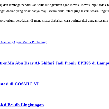
 dan lembaga pendidikan terus ditingkatkan agar inovasi-inovasi hijau tidak b
i daerah yang tidak hanya maju secara fisik, tetapi juga lestari secara lingk
boratorium peradaban di mana siswa diajarkan cara berinteraksi dengan sesama
 GandengAgree Media Publishing
renMu Abu Dzar Al-Ghifari Jadi Pionir EPIKS di Lamp
stasi di COSMIC VI
ksi Bersih Lingkungan