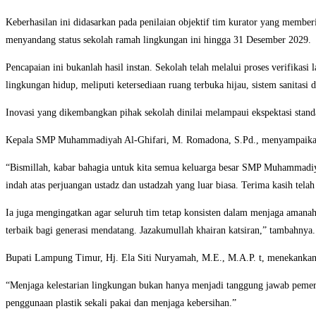
Keberhasilan ini didasarkan pada penilaian objektif tim kurator yang membe
menyandang status sekolah ramah lingkungan ini hingga 31 Desember 2029.
Pencapaian ini bukanlah hasil instan. Sekolah telah melalui proses verifikas
lingkungan hidup, meliputi ketersediaan ruang terbuka hijau, sistem sanitasi
Inovasi yang dikembangkan pihak sekolah dinilai melampaui ekspektasi stand
Kepala SMP Muhammadiyah Al-Ghifari, M. Romadona, S.Pd., menyampaikan ras
“Bismillah, kabar bahagia untuk kita semua keluarga besar SMP Muhammadiyah 
indah atas perjuangan ustadz dan ustadzah yang luar biasa. Terima kasih telah
Ia juga mengingatkan agar seluruh tim tetap konsisten dalam menjaga amanah
terbaik bagi generasi mendatang. Jazakumullah khairan katsiran,” tambahnya.
Bupati Lampung Timur, Hj. Ela Siti Nuryamah, M.E., M.A.P. t, menekankan pen
“Menjaga kelestarian lingkungan bukan hanya menjadi tanggung jawab pemer
penggunaan plastik sekali pakai dan menjaga kebersihan.”