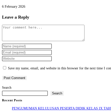
6 February 2026
Leave a Reply
Comment
Enter
your
Enter
name
your
Enter
or
email
your
Save my name, email, and website in this browser for the next time I c
username
address
website
to
to
URL
comment
comment
(optional)
Search
Search
Recent Posts
PENGUMUMAN KELULUSAN PESERTA DIDIK KELAS IX TAHU