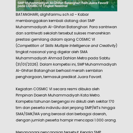
BATANGHARI, alghifarimu.sch.id – Kabar
membanggakan kembali datang dari SMP
Muhammadiyah Al-Ghifari Batanghari. Para santriwan
dan santriwati sekolah tersebut sukses menorehkan
prestasi gemilang dalam ajang COSMIC VI
(
Competition of Skills Multiple Intelligence and Creativity
)
tingkat nasional yang digelar oleh SMA
Muhammadiyah Ahmad Dahlan Metro pada Sabtu
(31/01/2026). Dalam kompetisi ini, SMP Muhammadiyah
Al-Ghifari Batanghari berhasil meraih sembilan
penghargaan, termasuk predikat Juara Favorit.
Kegiatan COSMIC VI secara resmi dibuka oleh
Pimpinan Daerah Muhammadiyah Kota Metro.
Kompetisi tahunan bergengsi ini diikuti oleh sekitar 170
tim dan peserta individu dari jenjang SMP/MTs hingga
SMA/SMK/MA yang berasal dari berbagai daerah,
dengan jumlah peserta hampir mencapai 1.000 orang.
Menanggapi pencapaian tersebut, Kepala SMP