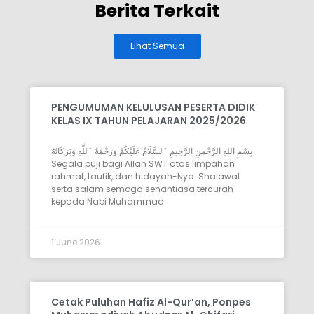
Berita Terkait
Lihat Semua
PENGUMUMAN KELULUSAN PESERTA DIDIK
KELAS IX TAHUN PELAJARAN 2025/2026
بِسْمِ اللهِ الرَّحْمنِ الرَّحِيمِ ٱلسَّلَامُ عَلَيْكُمْ وَرَحْمَةُ ٱللَّٰهِ وَبَرَكَاتُهُ
Segala puji bagi Allah SWT atas limpahan
rahmat, taufik, dan hidayah-Nya. Shalawat
serta salam semoga senantiasa tercurah
kepada Nabi Muhammad
1 June 2026
Cetak Puluhan Hafiz Al-Qur’an, Ponpes