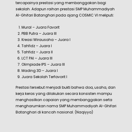
tercapainya prestasi yang membanggakan bagi
sekolah. Adapun raihan prestasi SMP Muhammadiyah
Al-Ghifari Batanghari pada ajang COSMIC VI meliputi:
Mural – Juara Favorit
PBB Putra – Juara III
Kreasi Wirausaha – Juara I
Tahfidz – Juara I
Tahfidz – Juara II
LCT PAI – Juara III
Olimpiade IPS – Juara III
Mading 3D – Juara I
Juara Sekolah Terfavorit I
Prestasi tersebut menjadi bukti bahwa doa, usaha, dan
kerja keras yang dilakukan secara konsisten mampu
menghasilkan capaian yang membanggakan serta
mengharumkan nama SMP Muhammadiyah Al-Ghifari
Batanghari di kancah nasional. (Naqiyya)