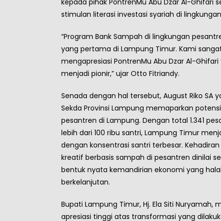
kepada pihak PontrenMu Abu Dzar Al-Ghifari s
stimulan literasi investasi syariah di lingkunga
“Program Bank Sampah di lingkungan pesantre
yang pertama di Lampung Timur. Kami sanga
mengapresiasi PontrenMu Abu Dzar Al-Ghifari
menjadi pionir,” ujar Otto Fitriandy.
Senada dengan hal tersebut, August Riko SA y
Sekda Provinsi Lampung memaparkan potensi
pesantren di Lampung. Dengan total 1.341 pes
lebih dari 100 ribu santri, Lampung Timur menj
dengan konsentrasi santri terbesar. Kehadira
kreatif berbasis sampah di pesantren dinilai s
bentuk nyata kemandirian ekonomi yang hala
berkelanjutan.
Bupati Lampung Timur, Hj. Ela Siti Nuryamah,
apresiasi tinggi atas transformasi yang dilaku