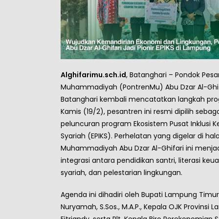
Alghifarimu.sch.id
, Batanghari – Pondok Pesa
Muhammadiyah (PontrenMu) Abu Dzar Al-Ghif
Batanghari kembali mencatatkan langkah prog
Kamis (19/2), pesantren ini resmi dipilih sebaga
peluncuran program Ekosistem Pusat Inklusi 
Syariah (EPIKS). Perhelatan yang digelar di h
Muhammadiyah Abu Dzar Al-Ghifari ini menja
integrasi antara pendidikan santri, literasi ke
syariah, dan pelestarian lingkungan.
Agenda ini dihadiri oleh Bupati Lampung Timur, H
Nuryamah, S.Sos., M.A.P., Kepala OJK Provinsi
Fitriandy, serta Plt. Kepala Biro Perekonomian S