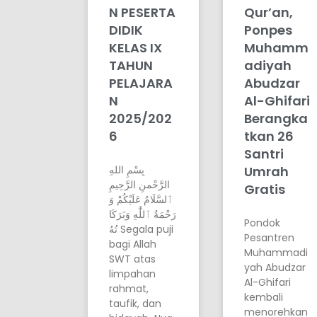
N PESERTA
Qur’an,
DIDIK
Ponpes
KELAS IX
Muhamm
TAHUN
adiyah
PELAJARA
Abudzar
N
Al-Ghifari
2025/202
Berangka
6
tkan 26
Santri
بِسْمِ اللهِ
Umrah
الرَّحْمنِ الرَّحِيمِ
Gratis
ٱلسَّلَامُ عَلَيْكُمْ وَ
رَحْمَةُ ٱللَّٰهِ وَبَرَكَا
Pondok
تُهُ Segala puji
Pesantren
bagi Allah
Muhammadi
SWT atas
yah Abudzar
limpahan
Al-Ghifari
rahmat,
kembali
taufik, dan
menorehkan