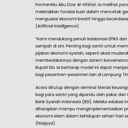
PontrenMu Abu Dzar Al-Ghifari. Ia melihat pond
meletakkan fondasi kuat dalam mencetak ge
menguasai ekonomi kreatif hingga kecerdasa
(
Artificial Intelligence
).
“Kami mendukung penuh kolaborasi EPIKS dan hi
sampah di sini. Penting bagi santri untuk m
pijakan ekonomi syariah, seperti akad
mudara
membedakannya dengan sistem konvensional
Bupati Ela. Ia berharap model ini dapat menjadi
bagi pesantren-pesantren lain di Lampung Ti
Acara ditutup dengan seminar literasi keuang
bagi para santri yang dipandu oleh pakar dari
Bank Syariah Indonesia (BSI). Melalui edukasi ini
diharapkan mampu mengimplementasikan pri
ekonomi Islam dalam kehidupan sehari-hari sej
(Naqiyya)