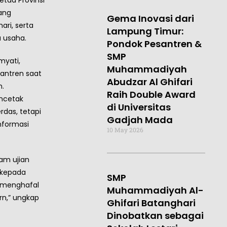
ang
Gema Inovasi dari
ri, serta
Lampung Timur:
a usaha.
Pondok Pesantren &
SMP
myati,
Muhammadiyah
ntren saat
Abudzar Al Ghifari
.
Raih Double Award
ncetak
di Universitas
rdas, tetapi
Gadjah Mada
informasi
10 May 2026
am ujian
 kepada
SMP
 menghafal
Muhammadiyah Al-
rn,” ungkap
Ghifari Batanghari
Dinobatkan sebagai