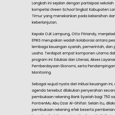
Langkah ini sejalan dengan partisipasi sekola
kompetisi
Green School
tingkat Kabupaten L
Timur yang menekankan pada kebersihan da
keberlanjutan.
Kepala OJK Lampung, Otto Fitriandy, menjela
EPIKS merupakan wadah kolaborasi antara pes
lembaga keuangan syariah, pemerintah, dan 
usaha. Terdapat empat komponen utama da
program ini: Edukasi dan Literasi, Akses Layan
Pemberdayaan Ekonomi, serta Pendampingan
Monitoring.
Sebagai wujud nyata dari inklusi keuangan ini,
agenda tersebut dilakukan penyerahan secara
pembukaan rekening Bank Syariah bagi 750 sa
PontrenMu Abu Dzar Al-Ghifari. Selain itu, dila
pembukaan rekening efek beserta pemberian s