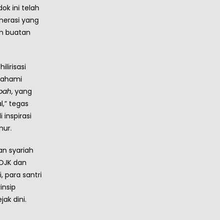
ok ini telah
nerasi yang
n buatan
lirisasi
emahami
bah
, yang
,” tegas
 inspirasi
mur.
an syariah
 OJK dan
, para santri
nsip
ak dini.