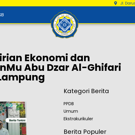
Jl. Dar
SB
rian Ekonomi dan
nMu Abu Dzar Al-Ghifari
i Lampung
Kategori Berita
PPDB
Umum
Ekstrakurikuler
Berita Populer