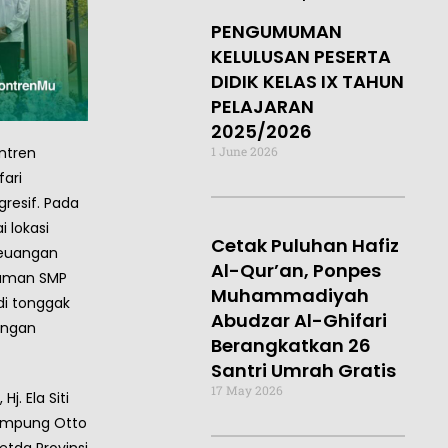
PENGUMUMAN
KELULUSAN PESERTA
DIDIK KELAS IX TAHUN
PELAJARAN
2025/2026
ntren
1 June 2026
ari
resif. Pada
i lokasi
Cetak Puluhan Hafiz
Keuangan
Al-Qur’an, Ponpes
alaman SMP
Muhammadiyah
di tonggak
Abudzar Al-Ghifari
uangan
Berangkatkan 26
Santri Umrah Gratis
17 May 2026
j. Ela Siti
 Lampung Otto
etda Provinsi