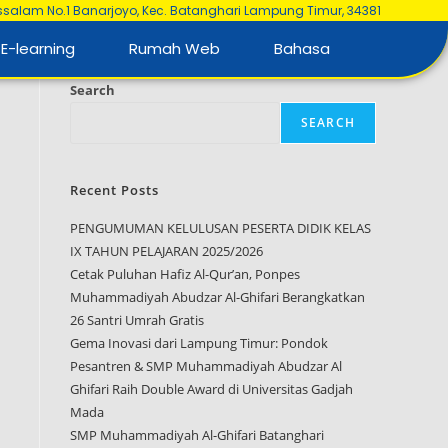
ussalam No.1 Banarjoyo, Kec. Batanghari Lampung Timur, 34381
E-learning
Rumah Web
Bahasa
Search
SEARCH
Recent Posts
PENGUMUMAN KELULUSAN PESERTA DIDIK KELAS
IX TAHUN PELAJARAN 2025/2026
Cetak Puluhan Hafiz Al-Qur’an, Ponpes
Muhammadiyah Abudzar Al-Ghifari Berangkatkan
26 Santri Umrah Gratis
Gema Inovasi dari Lampung Timur: Pondok
Pesantren & SMP Muhammadiyah Abudzar Al
Ghifari Raih Double Award di Universitas Gadjah
Mada
SMP Muhammadiyah Al-Ghifari Batanghari