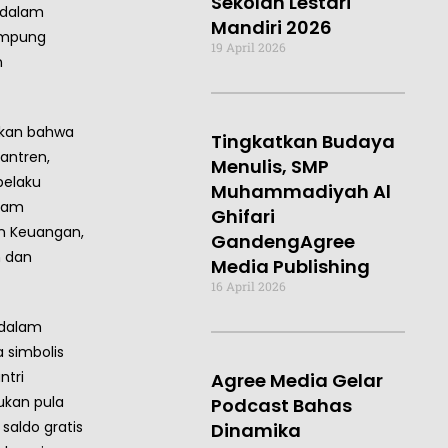
Sekolah Lestari
h dalam
Mandiri 2026
ampung
19 April 2026
n
skan bahwa
Tingkatkan Budaya
antren,
Menulis, SMP
pelaku
Muhammadiyah Al
lam
Ghifari
an Keuangan,
GandengAgree
 dan
Media Publishing
16 April 2026
 dalam
 simbolis
ntri
Agree Media Gelar
kukan pula
Podcast Bahas
aldo gratis
Dinamika