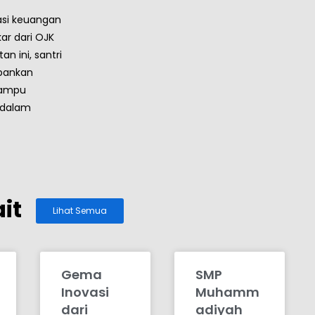
rasi keuangan
ar dari OJK
an ini, santri
rbankan
mampu
 dalam
it
Lihat Semua
Gema
SMP
Inovasi
Muhamm
dari
adiyah