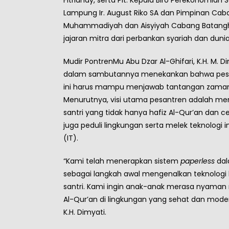
Lampung Ir. August Riko SA dan Pimpinan Cab
Muhammadiyah dan Aisyiyah Cabang Batangha
jajaran mitra dari perbankan syariah dan duni
Mudir PontrenMu Abu Dzar Al-Ghifari, K.H. M. Di
dalam sambutannya menekankan bahwa pesa
ini harus mampu menjawab tantangan zaman
Menurutnya, visi utama pesantren adalah me
santri yang tidak hanya hafiz Al-Qur’an dan ce
juga peduli lingkungan serta melek teknologi 
(IT).
“Kami telah menerapkan sistem
paperless
dal
sebagai langkah awal mengenalkan teknologi
santri. Kami ingin anak-anak merasa nyaman
Al-Qur’an di lingkungan yang sehat dan mode
K.H. Dimyati.