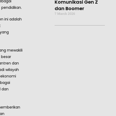
ebagai
Komunikasi Gen Z
n pendidikan.
dan Boomer
7 March 2026
n ini adalah
t
 yang
ang mewakili
 besar
antren dan
adi wilayah
n ekonomi
ebagai
l dan
 memberikan
kan