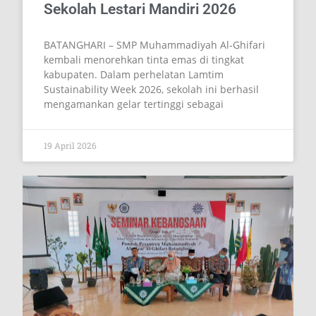
membanggakan kembali lahir dari rahim
pendidikan Lampung Timur. Pondok Pesantren
& SMP Muhammadiyah Abudzar Al Ghifari
berhasil mengukuhkan posisinya sebagai
sekolah
10 May 2026
SMP Muhammadiyah Al-Ghifari
Batanghari Dinobatkan sebagai
Sekolah Lestari Mandiri 2026
BATANGHARI – SMP Muhammadiyah Al-Ghifari
kembali menorehkan tinta emas di tingkat
kabupaten. Dalam perhelatan Lamtim
Sustainability Week 2026, sekolah ini berhasil
mengamankan gelar tertinggi sebagai