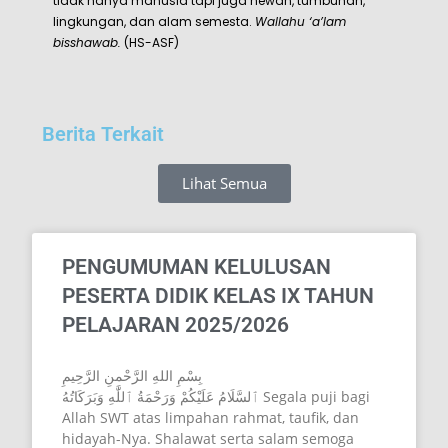
Muhammad Syafri Ende, S.Ag. Nabi Muhammad SAW
diutus oleh Allah SWT untuk seluruh umat manusia.
Buah dari ajaran Islam itu adalah akhlaqul karimah.
Dalam sebuah hadist disebutkan orang muslim itu
adalah orang lain merasa aman dari kejahatan lisan
dan tangannya. Agar Islam menjadi
rahmatan lil
‘alamin
maka ajaran Islam tersebut harus diterapkan
oleh orang muslim dalam kehidupannya. PontrenMu
Abudzar Al Ghifari diharapkan memberi rahmatan lil
‘alamin bagi masyarakat, umat, dan bangsa
termasuk lulusannya nanti. Makna rahmatan lil
‘alamin artinya memberi rahmat bagi seluruh alam,
tidak hanya manusia tapi juga hewan, tumbuhan,
lingkungan, dan alam semesta.
Wallahu ‘a’lam
bisshawab.
(HS-ASF)
Berita Terkait
Lihat Semua