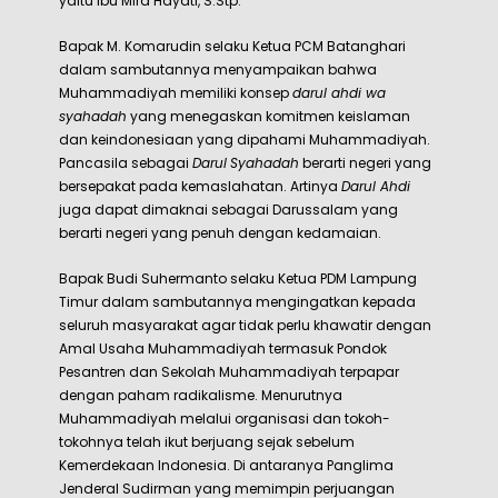
yaitu Ibu Mira Hayati, S.Stp.
Bapak M. Komarudin selaku Ketua PCM Batanghari
dalam sambutannya menyampaikan bahwa
Muhammadiyah memiliki konsep
darul ahdi wa
syahadah
yang menegaskan komitmen keislaman
dan keindonesiaan yang dipahami Muhammadiyah.
Pancasila sebagai
Darul
Syahadah
berarti negeri yang
bersepakat pada kemaslahatan. Artinya
Darul Ahdi
juga dapat dimaknai sebagai Darussalam yang
berarti negeri yang penuh dengan kedamaian.
Bapak Budi Suhermanto selaku Ketua PDM Lampung
Timur dalam sambutannya mengingatkan kepada
seluruh masyarakat agar tidak perlu khawatir dengan
Amal Usaha Muhammadiyah termasuk Pondok
Pesantren dan Sekolah Muhammadiyah terpapar
dengan paham radikalisme. Menurutnya
Muhammadiyah melalui organisasi dan tokoh-
tokohnya telah ikut berjuang sejak sebelum
Kemerdekaan Indonesia. Di antaranya Panglima
Jenderal Sudirman yang memimpin perjuangan