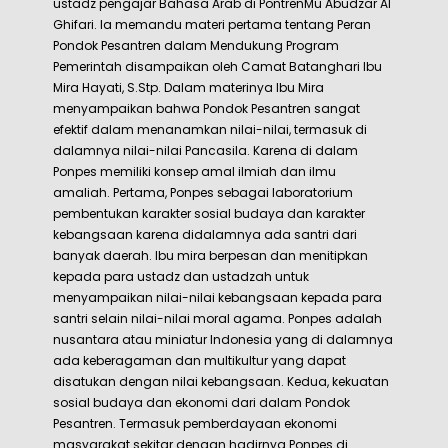
ustadz pengajar Bahasa Arab di PontrenMu Abudzar Al
Ghifari. Ia memandu materi pertama tentang Peran
Pondok Pesantren dalam Mendukung Program
Pemerintah disampaikan oleh Camat Batanghari Ibu
Mira Hayati, S.Stp. Dalam materinya Ibu Mira
menyampaikan bahwa Pondok Pesantren sangat
efektif dalam menanamkan nilai-nilai, termasuk di
dalamnya nilai-nilai Pancasila. Karena di dalam
Ponpes memiliki konsep amal ilmiah dan ilmu
amaliah. Pertama, Ponpes sebagai laboratorium
pembentukan karakter sosial budaya dan karakter
kebangsaan karena didalamnya ada santri dari
banyak daerah. Ibu mira berpesan dan menitipkan
kepada para ustadz dan ustadzah untuk
menyampaikan nilai-nilai kebangsaan kepada para
santri selain nilai-nilai moral agama. Ponpes adalah
nusantara atau miniatur Indonesia yang di dalamnya
ada keberagaman dan multikultur yang dapat
disatukan dengan nilai kebangsaan. Kedua, kekuatan
sosial budaya dan ekonomi dari dalam Pondok
Pesantren. Termasuk pemberdayaan ekonomi
masyarakat sekitar dengan hadirnya Ponpes di