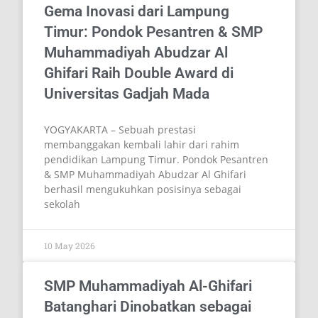
Umrah Gratis
Pondok Pesantren Muhammadiyah Abudzar Al-
Ghifari kembali menorehkan capaian
membanggakan dalam bidang pendidikan dan
tahfiz Al-Qur’an. Sebanyak 26 santri penghafal
30 juz mendapatkan beasiswa umrah gratis
17 May 2026
Gema Inovasi dari Lampung
Timur: Pondok Pesantren & SMP
Muhammadiyah Abudzar Al
Ghifari Raih Double Award di
Universitas Gadjah Mada
YOGYAKARTA – Sebuah prestasi