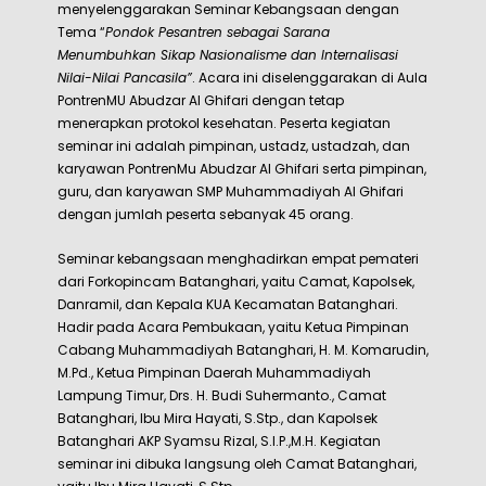
menyelenggarakan Seminar Kebangsaan dengan
Tema “
Pondok Pesantren sebagai Sarana
Menumbuhkan Sikap Nasionalisme dan Internalisasi
Nilai-Nilai Pancasila”
. Acara ini diselenggarakan di Aula
PontrenMU Abudzar Al Ghifari dengan tetap
menerapkan protokol kesehatan. Peserta kegiatan
seminar ini adalah pimpinan, ustadz, ustadzah, dan
karyawan PontrenMu Abudzar Al Ghifari serta pimpinan,
guru, dan karyawan SMP Muhammadiyah Al Ghifari
dengan jumlah peserta sebanyak 45 orang.
Seminar kebangsaan menghadirkan empat pemateri
dari Forkopincam Batanghari, yaitu Camat, Kapolsek,
Danramil, dan Kepala KUA Kecamatan Batanghari.
Hadir pada Acara Pembukaan, yaitu Ketua Pimpinan
Cabang Muhammadiyah Batanghari, H. M. Komarudin,
M.Pd., Ketua Pimpinan Daerah Muhammadiyah
Lampung Timur, Drs. H. Budi Suhermanto., Camat
Batanghari, Ibu Mira Hayati, S.Stp., dan Kapolsek
Batanghari AKP Syamsu Rizal, S.I.P.,M.H. Kegiatan
seminar ini dibuka langsung oleh Camat Batanghari,