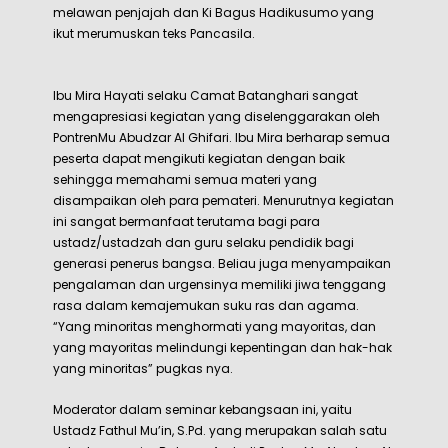
melawan penjajah dan Ki Bagus Hadikusumo yang
ikut merumuskan teks Pancasila.
Ibu Mira Hayati selaku Camat Batanghari sangat
mengapresiasi kegiatan yang diselenggarakan oleh
PontrenMu Abudzar Al Ghifari. Ibu Mira berharap semua
peserta dapat mengikuti kegiatan dengan baik
sehingga memahami semua materi yang
disampaikan oleh para pemateri. Menurutnya kegiatan
ini sangat bermanfaat terutama bagi para
ustadz/ustadzah dan guru selaku pendidik bagi
generasi penerus bangsa. Beliau juga menyampaikan
pengalaman dan urgensinya memiliki jiwa tenggang
rasa dalam kemajemukan suku ras dan agama.
“Yang minoritas menghormati yang mayoritas, dan
yang mayoritas melindungi kepentingan dan hak-hak
yang minoritas” pugkas nya.
Moderator dalam seminar kebangsaan ini, yaitu
Ustadz Fathul Mu’in, S.Pd. yang merupakan salah satu