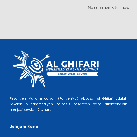
Cetak Puluhan Hafiz Al-Qur’an, Ponpes Muhammadiyah Abudzar Al-
Ghifari Berangkatkan 26 Santri Umrah Gratis
Gema Inovasi dari Lampung Timur: Pondok Pesantren & SMP
Muhammadiyah Abudzar Al Ghifari Raih Double Award di
Universitas Gadjah Mada
SMP Muhammadiyah Al-Ghifari Batanghari Dinobatkan sebagai
Sekolah Lestari Mandiri 2026
Tingkatkan Budaya Menulis, SMP Muhammadiyah Al Ghifari
GandengAgree Media Publishing
Recent Comments
No comments to show.