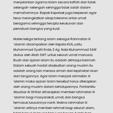
Sesi Foto Bersama selesai acara
Materi Kedua tentang Peran Pondok Pesantren dalam
Menciptakan Kerukunan Hidup Umat Beragama
disampaikan oleh Kapolsek Batanghari, yaitu Bp. AKP
Syamsu Rizal, S.I.P.,M.H. Bapak Kapolsek berpesan
kepada semua peserta untuk mempelajari dan
menjalankan agama Islam secara kaffah dan tidak
setengah-setengah sehingga tidak salah dalam
memahaminya. Bapak Kapolsek juga berpesan agar
terus meningkatkan sikap toleransi antar umat
beragama sehingga tercipta kerukunan dan
persatuan bangsa yang kuat.
Materi ketiga tentang Islam sebagai Rahmatan lil
‘alamin disampaikan oleh Kepala KUA, yaitu